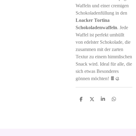
Waffeln und einer cremigen
Schokoladenfüllung in den
Loacker Tortina
Schokoladenwaffeln
. Jede
Waffel ist perfekt umhüllt
von edelster Schokolade, die
zusammen mit der zarten
Textur zu einem himmlischen
Snack wird. Ideal für alle, die
sich etwas Besonderes
gönnen möchten! 🍫🥮
S
S
S
S
h
h
h
h
a
a
a
a
r
r
r
r
e
e
e
e