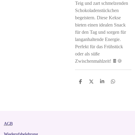
Teig und zart schmelzenden
Schokoladenstückchen
begeistern. Diese Kekse
bieten einen idealen Snack
für den Tag und sorgen für
langanhaltende Energie.
Perfekt für das Frühstück
oder als süße
Zwischenmahlzeit! 🍫🍪
S
S
S
S
h
h
h
h
a
a
a
a
r
r
r
r
e
e
e
e
AGB
Wiederufsbelehrung