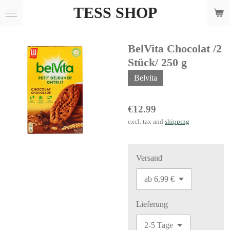
TESS SHOP
Skip
to
main
BelVita Chocolat /2
content
Stück/ 250 g
Belvita
€12.99
excl. tax and
shipping
Versand
Lieferung