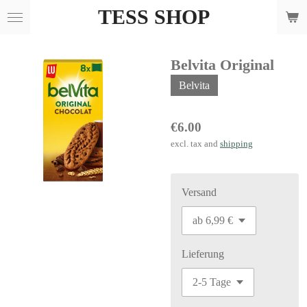
TESS SHOP
Skip
to
main
Belvita Original
content
Belvita
€6.00
excl. tax and
shipping
Versand
Lieferung