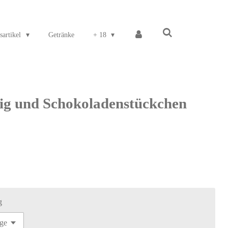
sartikel
Getränke
+ 18
nig und Schokoladenstückchen
g