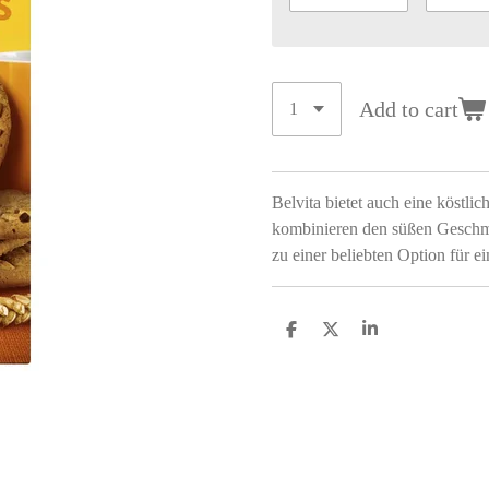
Add to cart
Belvita bietet auch eine köstl
kombinieren den süßen Geschma
zu einer beliebten Option für 
S
S
S
h
h
h
a
a
a
r
r
r
e
e
e