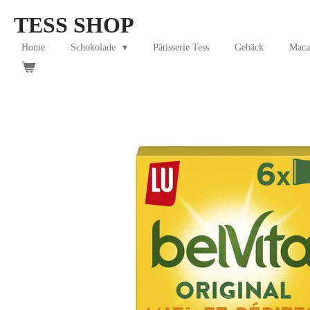
Skip
TESS SHOP
to
main
Home
Schokolade
Pâtisserie Tess
Gebäck
Maca
content