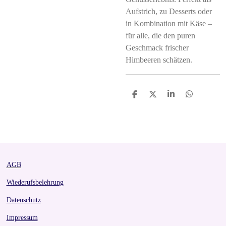
Aufstrich, zu Desserts oder
in Kombination mit Käse –
für alle, die den puren
Geschmack frischer
Himbeeren schätzen.
S
S
S
S
h
h
h
h
a
a
a
a
r
r
r
r
e
e
e
e
AGB
Wiederufsbelehrung
Datenschutz
Impressum