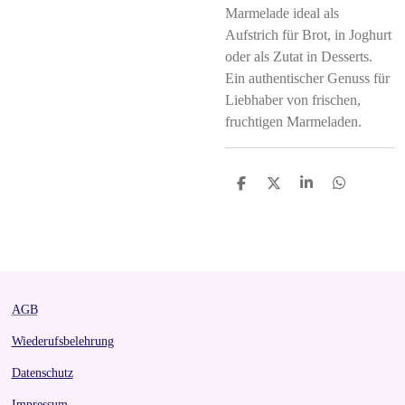
Marmelade ideal als
Aufstrich für Brot, in Joghurt
oder als Zutat in Desserts.
Ein authentischer Genuss für
Liebhaber von frischen,
fruchtigen Marmeladen.
S
S
S
S
h
h
h
h
a
a
a
a
r
r
r
r
e
e
e
e
AGB
Wiederufsbelehrung
Datenschutz
Impressum