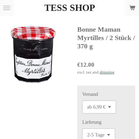
TESS SHOP
Skip
to
main
Bonne Maman
content
Myrtilles / 2 Stück /
370 g
€12.00
excl. tax and
shipping
Versand
Lieferung