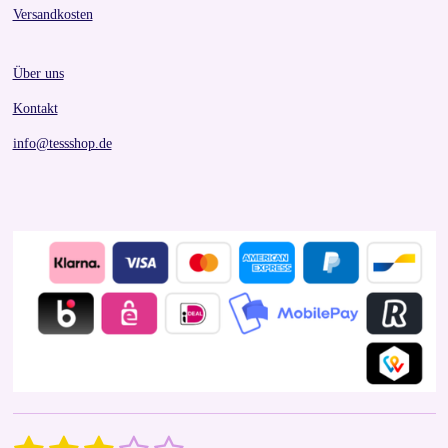
Versandkosten
Über uns
Kontakt
info@tessshop.de
S
R