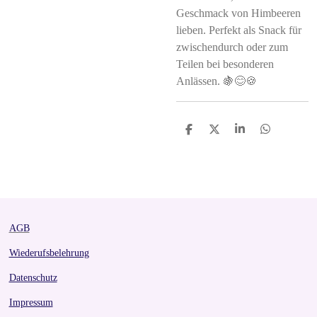
Geschmack von Himbeeren
lieben. Perfekt als Snack für
zwischendurch oder zum
Teilen bei besonderen
Anlässen. 🍇😊🍪
S
S
S
S
h
h
h
h
a
a
a
a
r
r
r
r
e
e
e
e
AGB
Wiederufsbelehrung
Datenschutz
Impressum