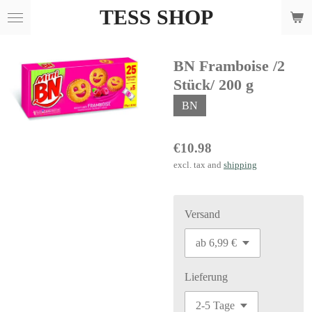
TESS SHOP
Skip
to
main
BN Framboise /2
content
Stück/ 200 g
BN
€10.98
excl. tax and
shipping
Versand
Lieferung