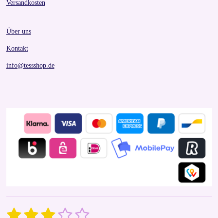
Versandkosten
Über uns
Kontakt
info@tessshop.de
1
2
3
4
5
S
R