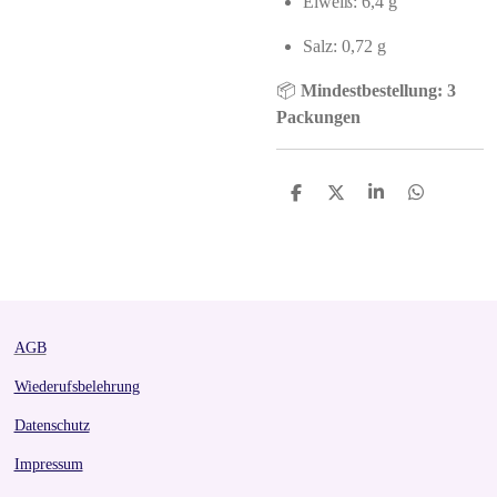
Eiweiß: 6,4 g
Salz: 0,72 g
📦
Mindestbestellung: 3
Packungen
S
S
S
S
h
h
h
h
a
a
a
a
r
r
r
r
e
e
e
e
AGB
Wiederufsbelehrung
Datenschutz
Impressum