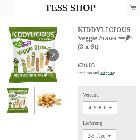
TESS SHOP
Skip
to
main
KIDDYLICIOUS
content
Veggie Staws 🥕🌽
(3 x St)
€20.85
excl. tax and
shipping
Versand
Lieferung