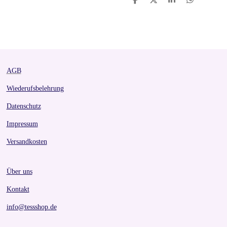
S
S
S
S
h
h
h
h
a
a
a
a
r
r
r
r
e
e
e
e
AGB
Wiederufsbelehrung
Datenschutz
Impressum
Versandkosten
Über uns
Kontakt
info@tessshop.de