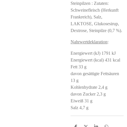
Steinpilzen : Zutaten:
Schweinefleisch (Herkunft
Frankreich), Salz,
LAKTOSE, Glukosesirup,
Dextrose, Steinpilze (0,7 %).
Nahrwertdeklaration
:
Energiewert (kJ) 1791 kJ
Energiewert (kcal) 431 kcal
Fett 33 g
davon gesättigte Fettsäuren
13 g
Kohlenhydrate 2,4 g
davon Zucker 2,3 g
Eiweiß 31 g
Salz 4,7 g