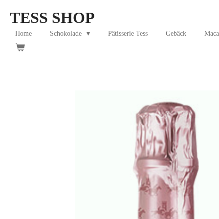
Skip
TESS SHOP
to
main
Home
Schokolade
Pâtisserie Tess
Gebäck
Maca
content