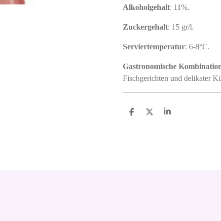
Alkoholgehalt
: 11%.
Zuckergehalt
: 15 gr/l.
Serviertemperatur
: 6-8°C.
Gastronomische Kombinatio
Fischgerichten und delikater K
S
S
S
h
h
h
a
a
a
r
r
r
e
e
e