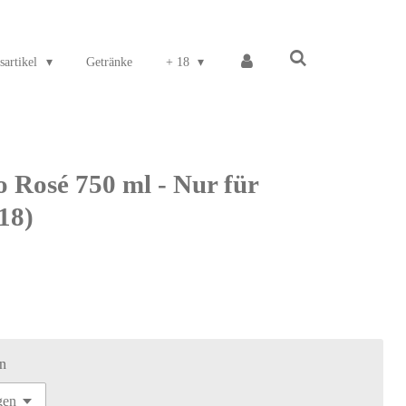
sartikel
Getränke
+ 18
o Rosé 750 ml - Nur für
18)
n