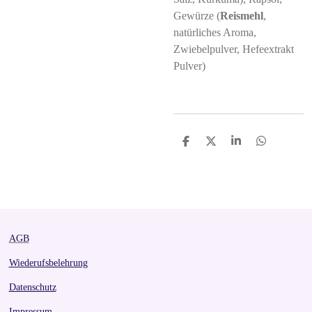
Gewürze (
Reismehl
,
natürliches Aroma,
Zwiebelpulver, Hefeextrakt
Pulver)
S
S
S
S
h
h
h
h
a
a
a
a
r
r
r
r
e
e
e
e
AGB
Wiederufsbelehrung
Datenschutz
Impressum