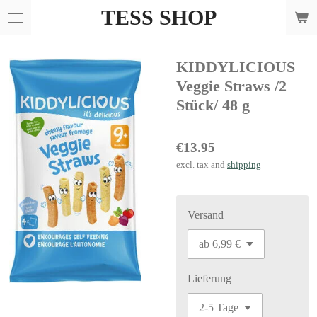
TESS SHOP
Skip
to
main
KIDDYLICIOUS
content
Veggie Straws /2
Stück/ 48 g
€13.95
excl. tax and
shipping
Versand
Lieferung