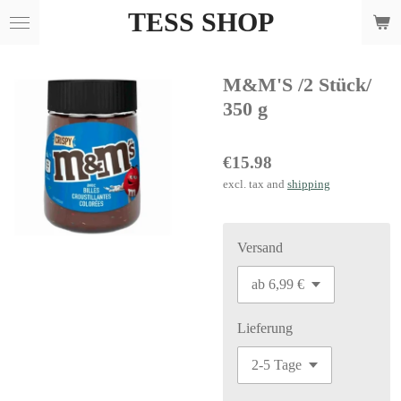
TESS SHOP
Skip
to
main
M&M'S /2 Stück/
content
350 g
€15.98
excl. tax and
shipping
Versand
Lieferung