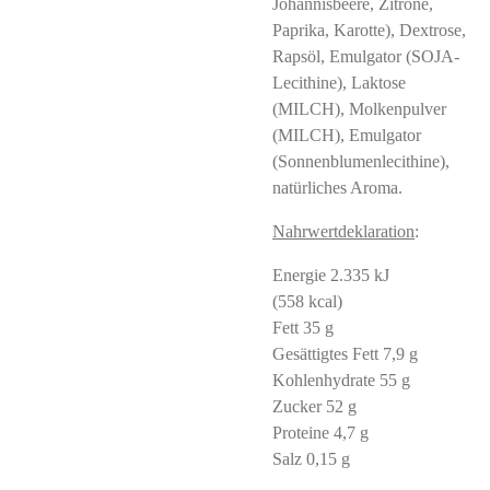
Johannisbeere, Zitrone,
Paprika, Karotte), Dextrose,
Rapsöl, Emulgator (SOJA-
Lecithine), Laktose
(MILCH), Molkenpulver
(MILCH), Emulgator
(Sonnenblumenlecithine),
natürliches Aroma.
Nahrwertdeklaration
:
Energie 2.335 kJ
(558 kcal)
Fett 35 g
Gesättigtes Fett 7,9 g
Kohlenhydrate 55 g
Zucker 52 g
Proteine 4,7 g
Salz 0,15 g