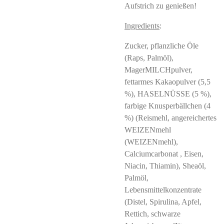
Aufstrich zu genießen!
Ingredients
:
Zucker, pflanzliche Öle
(Raps, Palmöl),
MagerMILCHpulver,
fettarmes Kakaopulver (5,5
%), HASELNÜSSE (5 %),
farbige Knusperbällchen (4
%) (Reismehl, angereichertes
WEIZENmehl
(WEIZENmehl),
Calciumcarbonat , Eisen,
Niacin, Thiamin), Sheaöl,
Palmöl,
Lebensmittelkonzentrate
(Distel, Spirulina, Apfel,
Rettich, schwarze