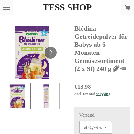
TESS SHOP
Skip
to
main
Blédina
content
Getreidepulver für
Babys ab 6
Monaten
Gemüsesortiment
(2 x St) 240 g 🌾🥕
€13.98
excl. tax and
shipping
Versand