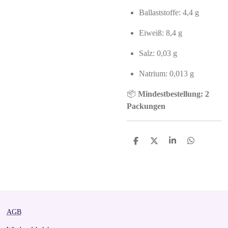
Ballaststoffe: 4,4 g
Eiweiß: 8,4 g
Salz: 0,03 g
Natrium: 0,013 g
📦
Mindestbestellung: 2
Packungen
S
S
S
S
h
h
h
h
a
a
a
a
r
r
r
r
e
e
e
e
AGB