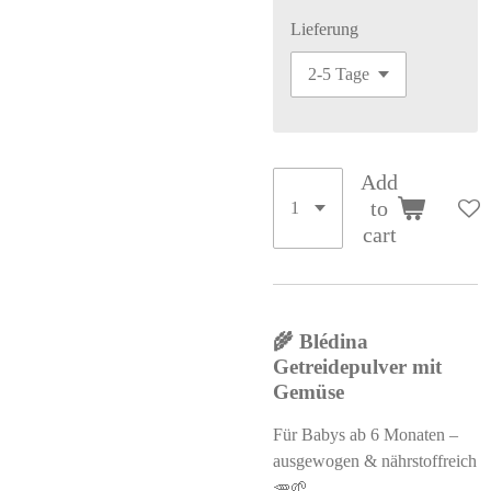
Lieferung
Add
to
cart
🌾 Blédina
Getreidepulver mit
Gemüse
Für Babys ab 6 Monaten –
ausgewogen & nährstoffreich
🥕🌱