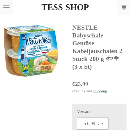
TESS SHOP
Skip
to
main
NESTLE
content
Babyschale
Gemüse
Kabeljauschalen 2
Stück 200 g 🐟🥦
(3 x St)
€23.99
excl. tax and
shipping
Versand