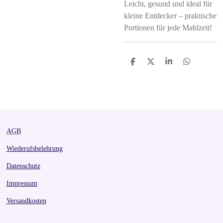
Leicht, gesund und ideal für
kleine Entdecker – praktische
Portionen für jede Mahlzeit!
S
S
S
S
h
h
h
h
a
a
a
a
r
r
r
r
e
e
e
e
AGB
Wiederufsbelehrung
Datenschutz
Impressum
Versandkosten