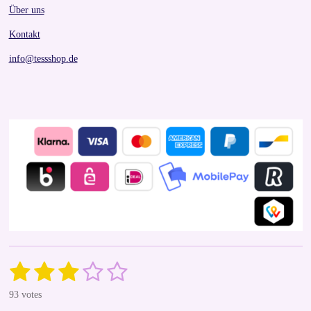
Über uns
Kontakt
info@tessshop.de
1
2
3
4
5
S
R
u
a
s
s
s
s
s
b
93 votes
t
m
i