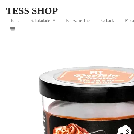
Skip
TESS SHOP
to
main
Home
Schokolade
Pâtisserie Tess
Gebäck
Maca
content