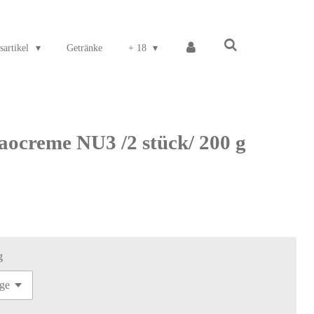
sartikel
Getränke
+ 18
aocreme NU3 /2 stück/ 200 g
g