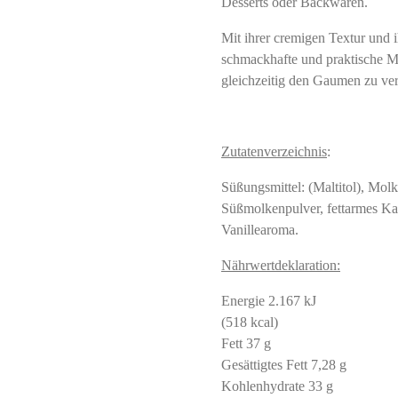
Desserts oder Backwaren.
Mit ihrer cremigen Textur und 
schmackhafte und praktische Mo
gleichzeitig den Gaumen zu v
Zutatenverzeichnis
:
Süßungsmittel: (Maltitol), Mol
Süßmolkenpulver, fettarmes Kak
Vanillearoma.
Nährwertdeklaration:
Energie 2.167 kJ
(518 kcal)
Fett 37 g
Gesättigtes Fett 7,28 g
Kohlenhydrate 33 g