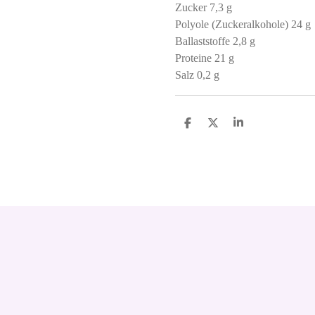
Zucker 7,3 g
Polyole (Zuckeralkohole) 24 g
Ballaststoffe 2,8 g
Proteine ​​21 g
Salz 0,2 g
S
S
S
h
h
h
a
a
a
r
r
r
e
e
e