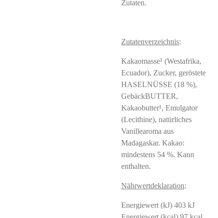
Zutaten.
Zutatenverzeichnis
:
Kakaomasse¹ (Westafrika,
Ecuador), Zucker, geröstete
HASELNÜSSE (18 %),
GebäckBUTTER,
Kakaobutter¹, Emulgator
(Lecithine), natürliches
Vanillearoma aus
Madagaskar. Kakao:
mindestens 54 %. Kann
enthalten.
Nährwertdeklaration
:
Energiewert (kJ) 403 kJ
Energiewert (kcal) 97 kcal