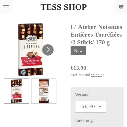
TESS SHOP
Skip
to
main
L' Atelier Noisettes
content
Entières Torréfiées
/2 Stück/ 170 g
New
€13.98
excl. tax and
shipping
Versand
Lieferung