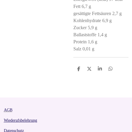
Fett 6,7 g
gesättigte Fettsäuren 2,7 g
Kohlenhydrate 6,9 ​​g
Zucker 5,9 g
Ballaststoffe 1,4 g
Protein 1,6 g
Salz 0,01 g
S
S
S
S
h
h
h
h
a
a
a
a
r
r
r
r
e
e
e
e
AGB
Wiederufsbelehrung
Datenschutz