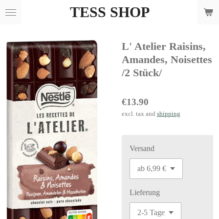
TESS SHOP
Skip
to
main
L' Atelier Raisins,
content
Amandes, Noisettes
/2 Stück/
€13.90
excl. tax and
shipping
Versand
Lieferung