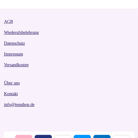
e
e
e
e
AGB
Wiederufsbelehrung
Datenschutz
Impressum
Versandkosten
Über uns
Kontakt
info@tessshop.de