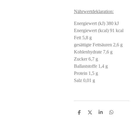
Nährwertdeklaration:
Energiewert (kJ) 380 kJ
Energiewert (kcal) 91 kcal
Fett 5,8 g
gesättigte Fettsäuren 2,6 g
Kohlenhydrate 7,6 g
Zucker 6,7 g
Ballaststoffe 1,4 g
Protein 1,5 g
Salz 0,01 g
S
S
S
S
h
h
h
h
a
a
a
a
r
r
r
r