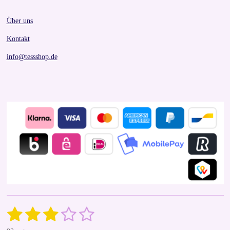
Über uns
Kontakt
info@tessshop.de
1
2
3
4
5
S
R
u
a
b