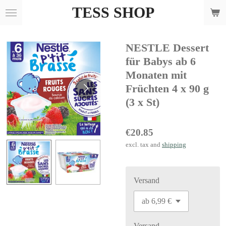
TESS SHOP
Skip
to
main
NESTLE Dessert
content
für Babys ab 6
Monaten mit
Früchten 4 x 90 g
(3 x St)
€20.85
excl. tax and
shipping
Versand
Versand