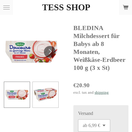
TESS SHOP
Skip
to
main
BLEDINA
content
Milchdessert für
Babys ab 8
Monaten,
Weißkäse-Erdbeer
100 g (3 x St)
€20.90
excl. tax and
shipping
Versand