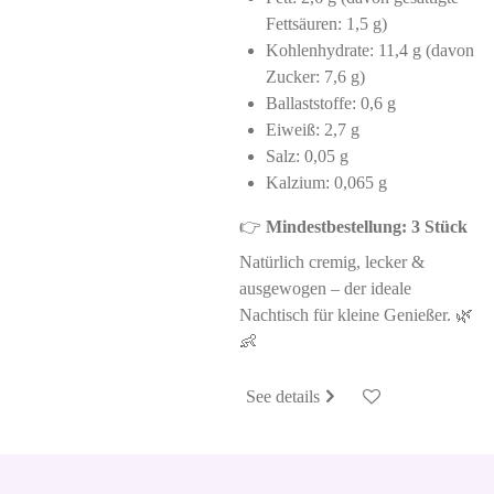
Fettsäuren: 1,5 g)
Kohlenhydrate: 11,4 g (davon
Zucker: 7,6 g)
Ballaststoffe: 0,6 g
Eiweiß: 2,7 g
Salz: 0,05 g
Kalzium: 0,065 g
👉
Mindestbestellung: 3 Stück
Natürlich cremig, lecker &
ausgewogen – der ideale
Nachtisch für kleine Genießer. 🌿
👶
See details