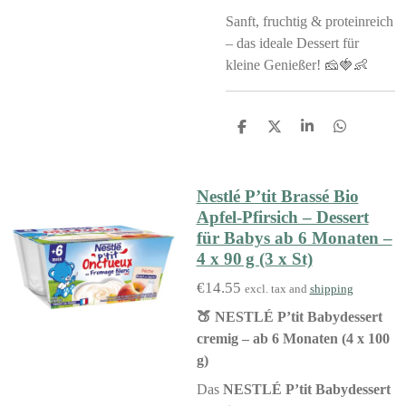
Sanft, fruchtig & proteinreich
– das ideale Dessert für
kleine Genießer! 🧀🍓👶
S
S
S
S
h
h
h
h
a
a
a
a
r
r
r
r
e
e
e
e
Nestlé P’tit Brassé Bio
Apfel-Pfirsich – Dessert
für Babys ab 6 Monaten –
4 x 90 g (3 x St)
€14.55
excl. tax and
shipping
🍑 NESTLÉ P’tit Babydessert
cremig – ab 6 Monaten (4 x 100
g)
Das
NESTLÉ P’tit Babydessert