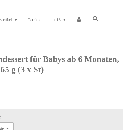
sartikel
Getränke
+ 18
essert für Babys ab 6 Monaten,
65 g (3 x St)
g