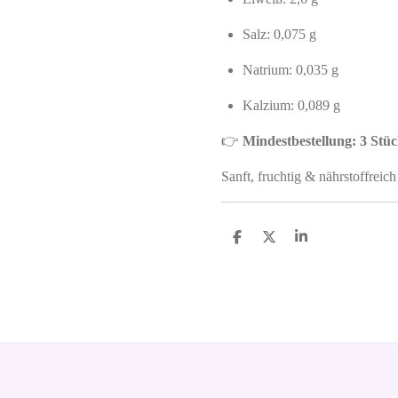
Salz: 0,075 g
Natrium: 0,035 g
Kalzium: 0,089 g
👉
Mindestbestellung: 3 Stü
Sanft, fruchtig & nährstoffreic
S
S
S
h
h
h
a
a
a
r
r
r
e
e
e