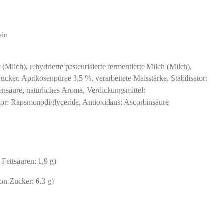
ein
Milch), rehydrierte pasteurisierte fermentierte Milch (Milch),
cker, Aprikosenpüree 3,5 %, verarbeitete Maisstärke, Stabilisator:
ensäure, natürliches Aroma, Verdickungsmittel:
or: Rapsmonodiglyceride, Antioxidans: Ascorbinsäure
 Fettsäuren: 1,9 g)
on Zucker: 6,3 g)