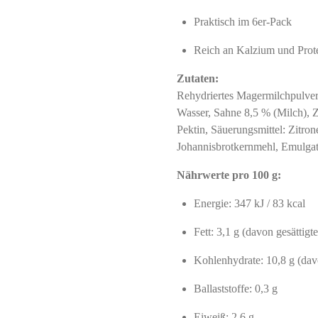
Praktisch im 6er-Pack
Reich an Kalzium und Prot
Zutaten:
Rehydriertes Magermilchpulver (
Wasser, Sahne 8,5 % (Milch), Zu
Pektin, Säuerungsmittel: Zitron
Johannisbrotkernmehl, Emulgat
Nährwerte pro 100 g:
Energie: 347 kJ / 83 kcal
Fett: 3,1 g (davon gesättigte
Kohlenhydrate: 10,8 g (dav
Ballaststoffe: 0,3 g
Eiweiß: 2,6 g