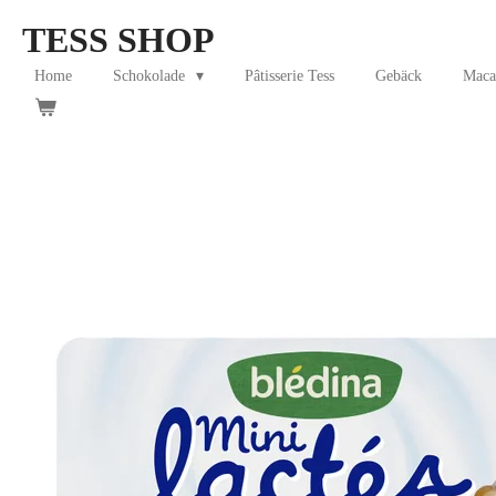
Skip
TESS SHOP
to
main
Home
Schokolade
Pâtisserie Tess
Gebäck
Maca
content