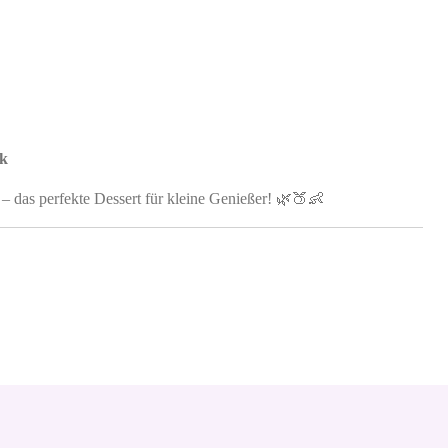
ck
h – das perfekte Dessert für kleine Genießer! 🌿🍑👶