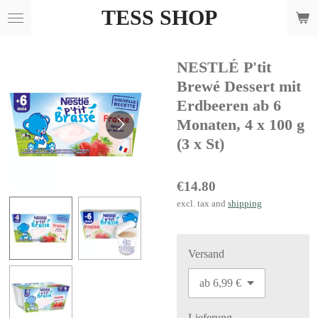
TESS SHOP
Skip
to
main
NESTLÉ P'tit
content
Brewé Dessert mit
Erdbeeren ab 6
Monaten, 4 x 100 g
(3 x St)
€14.80
excl. tax and
shipping
Versand
Lieferung