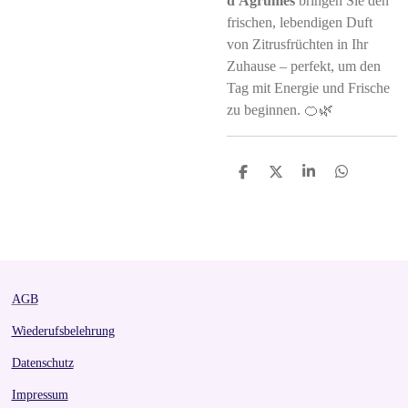
d'Agrumes
bringen Sie den
frischen, lebendigen Duft
von Zitrusfrüchten in Ihr
Zuhause – perfekt, um den
Tag mit Energie und Frische
zu beginnen. 🍊🌿
S
S
S
S
h
h
h
h
a
a
a
a
r
r
r
r
e
e
e
e
AGB
Wiederufsbelehrung
Datenschutz
Impressum