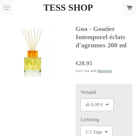
TESS SHOP
Skip
to
main
Goa - Goatier
content
Intemporel éclats
d'agrumes 200 ml
€28.95
excl. tax and
shipping
Versand
Lieferung