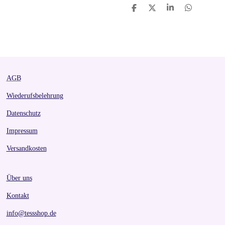
S
S
S
S
h
h
h
h
a
a
a
a
r
r
r
r
e
e
e
e
AGB
Wiederufsbelehrung
Datenschutz
Impressum
Versandkosten
Über uns
Kontakt
info@tessshop.de