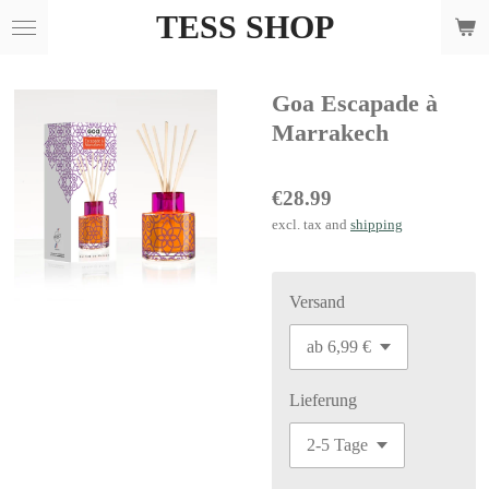
TESS SHOP
Skip
to
main
Goa Escapade à
content
Marrakech
€28.99
excl. tax and
shipping
Versand
Lieferung