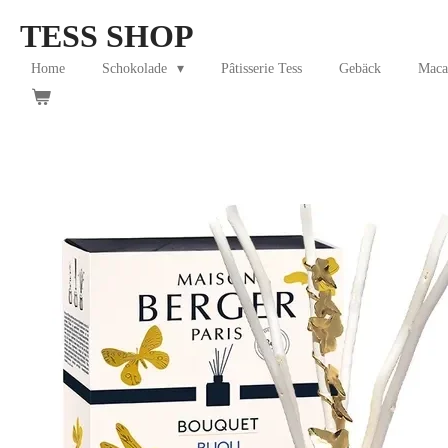
Skip
TESS SHOP
to
main
Home
Schokolade
Pâtisserie Tess
Gebäck
Maca
content