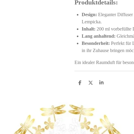
Produktdetails:
Design:
Eleganter Diffuser 
Lempicka.
Inhalt:
200 ml vorbefüllte D
Lang anhaltend:
Gleichmä
Besonderheit:
Perfekt für
in ihr Zuhause bringen möc
Ein idealer Raumduft für beson
S
S
S
h
h
h
a
a
a
r
r
r
e
e
e