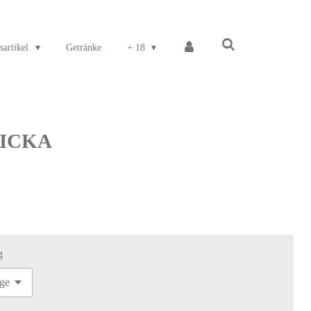
sartikel
Getränke
+ 18
PICKA
g