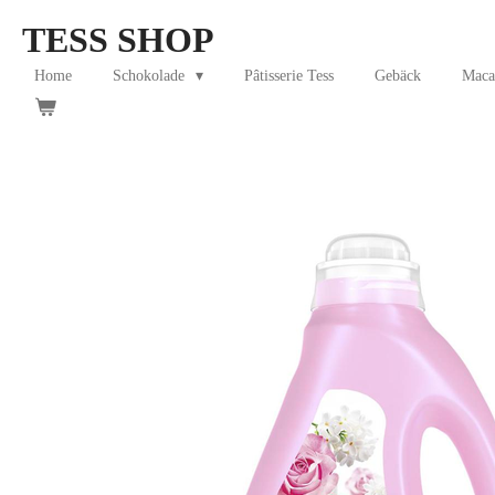
Skip
TESS SHOP
to
main
Home
Schokolade
Pâtisserie Tess
Gebäck
Maca
content