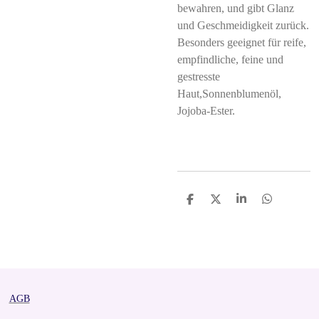
bewahren, und gibt Glanz
und Geschmeidigkeit zurück.
Besonders geeignet für reife,
empfindliche, feine und
gestresste
Haut,Sonnenblumenöl,
Jojoba-Ester.
S
S
S
S
h
h
h
h
a
a
a
a
r
r
r
r
e
e
e
e
AGB