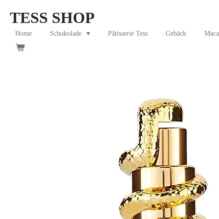
Skip
TESS SHOP
to
main
Home
Schokolade
Pâtisserie Tess
Gebäck
Maca
content