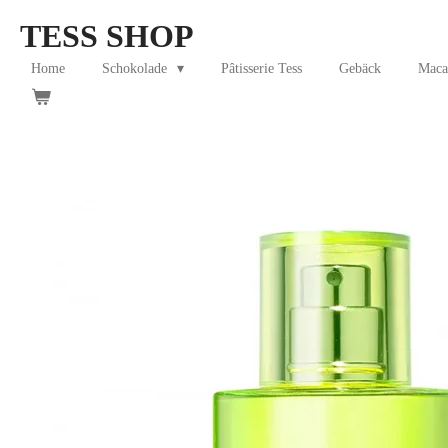
Skip
TESS SHOP
to
main
Home
Schokolade
Pâtisserie Tess
Gebäck
Maca
content