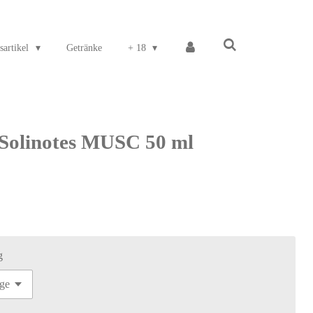
sartikel
Getränke
+ 18
Solinotes MUSC 50 ml
g