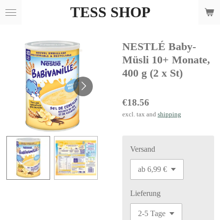
TESS SHOP
Skip
to
main
NESTLÉ Baby-
content
Müsli 10+ Monate,
400 g (2 x St)
€18.56
excl. tax and
shipping
Versand
Lieferung