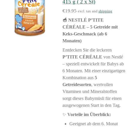
415 g ( 2 x St)
€19.95
excl. tax and
shipping
🥣 NESTLÉ P’TITE
CÉRÉALE – 5 Getreide mit
Keks-Geschmack (ab 6
Monaten)
Entdecken Sie die leckeren
P’TITE CÉRÉALE
von Nestlé
– speziell entwickelt für Babys ab
6 Monaten. Mit einer einzigartigen
Kombination aus
5
Getreidesorten
, wertvollen
Vitaminen und Mineralstoffen
sorgt dieses Babymüsli für einen
ausgewogenen Start in den Tag.
✨
Vorteile im Überblick:
Geeignet ab dem 6. Monat