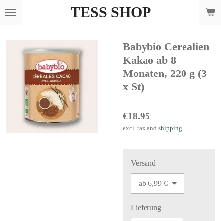
TESS SHOP
Skip
to
main
Babybio Cerealien
content
Kakao ab 8
Monaten, 220 g (3
x St)
€18.95
excl. tax and
shipping
Versand
Lieferung