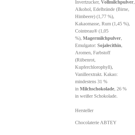
Invertzucker,
Vollmilchpulver
Alkohol, Edelbrände (Birne,
Himbeere) (1,77 %),
Kakaomasse, Rum (1,45 %),
Cointreau® (1,05
%),
Magermilchpulver
,
Emulgator:
Sojalecithin
,
Aromen, Farbstoff
(Rübenrot,
Kupferchlorophyll),
Vanilleextrakt. Kakao:
mindestens 31 %
in
Milchschokolade
, 26 %
in weißer Schokolade.
Hersteller
Chocolaterie ABTEY