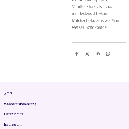
Vanilleextrakt. Kakao:
mindestens 31 % in
Milchschokolade, 26 % in
weißer Schokolade.
S
S
S
S
h
h
h
h
a
a
a
a
r
r
r
r
e
e
e
e
AGB
Wiederufsbelehrung
Datenschutz
Impressum