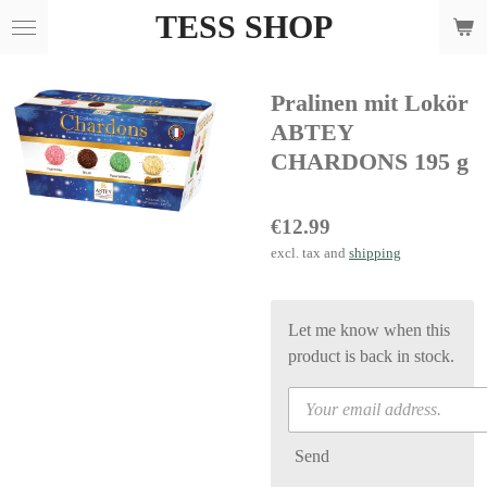
TESS SHOP
Skip
to
main
Pralinen mit Lokör
content
ABTEY
CHARDONS 195 g
€12.99
excl. tax and
shipping
Let me know when this
product is back in stock.
Send