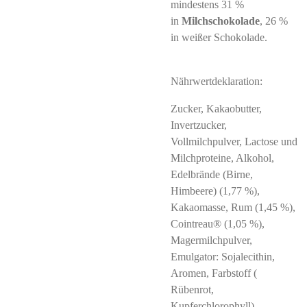
mindestens 31 %
in
Milchschokolade
, 26 %
in weißer Schokolade.
Nährwertdeklaration:
Zucker, Kakaobutter,
Invertzucker,
Vollmilchpulver, Lactose und
Milchproteine, Alkohol,
Edelbrände (Birne,
Himbeere) (1,77 %),
Kakaomasse, Rum (1,45 %),
Cointreau® (1,05 %),
Magermilchpulver,
Emulgator: Sojalecithin,
Aromen, Farbstoff (
Rübenrot,
Kupferchlorophyll),