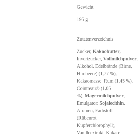
Gewicht
195 g
Zutatenverzeichnis
Zucker,
Kakaobutter
,
Invertzucker,
Vollmilchpulver
Alkohol, Edelbrände (Birne,
Himbeere) (1,77 %),
Kakaomasse, Rum (1,45 %),
Cointreau® (1,05
%),
Magermilchpulver
,
Emulgator:
Sojalecithin
,
Aromen, Farbstoff
(Rübenrot,
Kupferchlorophyll),
Vanilleextrakt. Kakao: