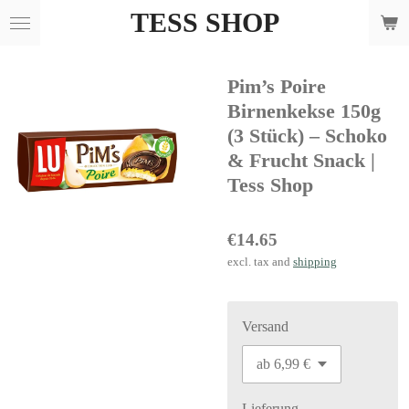
TESS SHOP
Skip
to
main
Pim’s Poire
content
Birnenkekse 150g
(3 Stück) – Schoko
& Frucht Snack |
Tess Shop
€14.65
excl. tax and
shipping
Versand
Lieferung