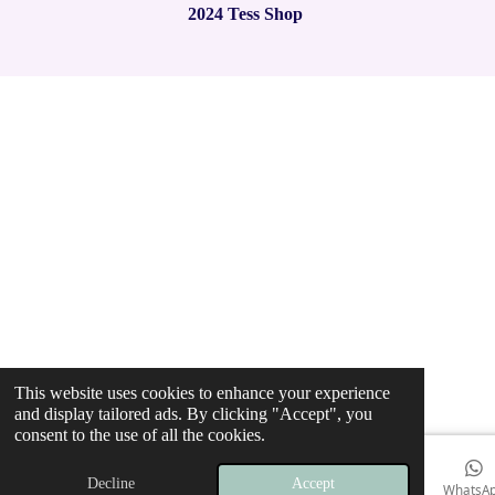
a
a
a
a
a
r
2024 Tess Shop
g
a
r
r
r
r
r
t
:
i
2
s
s
s
s
n
.
g
9
7
8
4
9
4
6
2
3
6
5
5
9
This website uses cookies to enhance your experience
and display tailored ads. By clicking "Accept", you
s
consent to the use of all the cookies.
t
a
Decline
Accept
r
Email
Phone
Map
Instagram
WhatsA