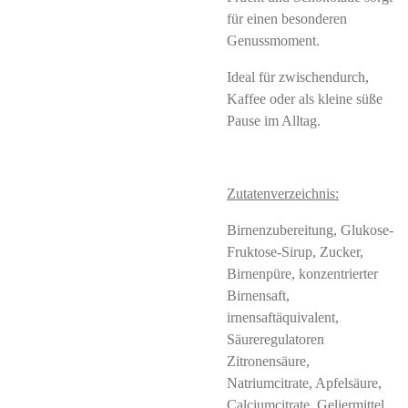
für einen besonderen
Genussmoment.
Ideal für zwischendurch,
Kaffee oder als kleine süße
Pause im Alltag.
Zutatenverzeichnis:
Birnenzubereitung, Glukose-
Fruktose-Sirup, Zucker,
Birnenpüre, konzentrierter
Birnensaft,
irnensaftäquivalent,
Säureregulatoren
Zitronensäure,
Natriumcitrate, Apfelsäure,
Calciumcitrate, Geliermittel