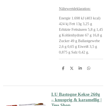
Nährwertdeklaration:
Energie 1.698 kJ (403 kcal)
424 kj Fett 13g 3,25 g
Erhitzte Fettsäuren 5,8 g 1,45
g Kohlenhydrate 67 g 16,8 g
Zucker 49 g Ballastgewebe
2,6 g 0,65 g Eiweiß 3,5 g
0,875 g Salz 0,42 g.
S
S
S
S
h
h
h
h
a
a
a
a
r
r
r
r
e
e
e
e
LU Bastogne Kekse 260g
– knusprig & karamellig |
Tess Shop