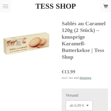
TESS SHOP
Skip
to
main
Sablés au Caramel
content
120g (2 Stück) –
knusprige
Karamell-
Butterkekse | Tess
Shop
€13.99
excl. tax and
shipping
Versand