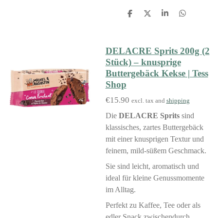
S
S
S
S
h
h
h
h
a
a
a
a
r
r
r
r
e
e
e
e
DELACRE Sprits 200g (2
Stück) – knusprige
Buttergebäck Kekse | Tess
Shop
€15.90
excl. tax and
shipping
Die
DELACRE Sprits
sind
klassisches, zartes Buttergebäck
mit einer knusprigen Textur und
feinem, mild-süßem Geschmack.
Sie sind leicht, aromatisch und
ideal für kleine Genussmomente
im Alltag.
Perfekt zu Kaffee, Tee oder als
edler Snack zwischendurch.