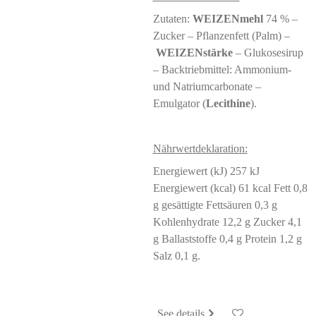
Zutaten:
WEIZENmehl
74 % –
Zucker – Pflanzenfett (Palm) –
WEIZENstärke
– Glukosesirup
– Backtriebmittel: Ammonium-
und Natriumcarbonate –
Emulgator (
Lecithine
).
Nährwertdeklaration:
Energiewert (kJ) 257 kJ
Energiewert (kcal) 61 kcal Fett 0,8
g gesättigte Fettsäuren 0,3 g
Kohlenhydrate 12,2 g Zucker 4,1
g Ballaststoffe 0,4 g Protein 1,2 g
Salz 0,1 g.
See details