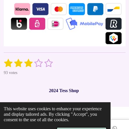
1
2
3
4
5
S
R
u
a
s
s
s
s
s
b
93 votes
t
m
t
t
t
t
t
i
i
t
n
a
a
a
a
a
r
2024 Tess Shop
g
a
r
r
r
r
r
t
:
i
2
s
s
s
s
n
This website uses cookies to enhance your experience
.
g
and display tailored ads. By clicking "Accept", you
9
consent to the use of all the cookies.
7
8