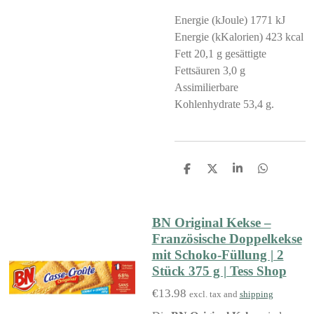
Energie (kJoule) 1771 kJ
Energie (kKalorien) 423 kcal
Fett 20,1 g gesättigte
Fettsäuren 3,0 g
Assimilierbare
Kohlenhydrate 53,4 g.
S
S
S
S
h
h
h
h
a
a
a
a
r
r
r
r
e
e
e
e
BN Original Kekse –
Französische Doppelkekse
mit Schoko-Füllung | 2
Stück 375 g | Tess Shop
€13.98
excl. tax and
shipping