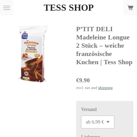
TESS SHOP
Skip
to
main
P’TIT DELI
content
Madeleine Longue
2 Stück – weiche
französische
Kuchen | Tess Shop
€9.90
excl. tax and
shipping
Versand
Lieferung