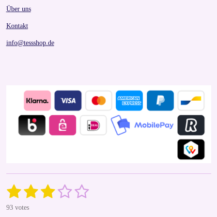
Über uns
Kontakt
info@tessshop.de
1
2
3
4
5
S
R
u
a
s
s
s
s
s
b
93 votes
t
m