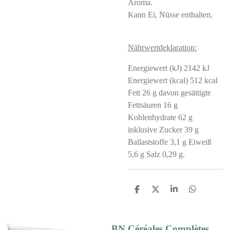
Aroma.
Kann Ei, Nüsse enthalten.
Nährwertdeklaration:
Energiewert (kJ) 2142 kJ
Energiewert (kcal) 512 kcal
Fett 26 g davon gesättigte
Fettsäuren 16 g
Kohlenhydrate 62 g
inklusive Zucker 39 g
Ballaststoffe 3,1 g Eiweiß
5,6 g Salz 0,29 g.
S
S
S
S
h
h
h
h
a
a
a
a
r
r
r
r
e
e
e
e
BN Céréales Complètes