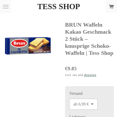
TESS SHOP
Skip
to
main
BRUN Waffeln
content
Kakao Geschmack
2 Stück –
knusprige Schoko-
Waffeln | Tess Shop
€9.85
excl. tax and
shipping
Versand
Lieferung