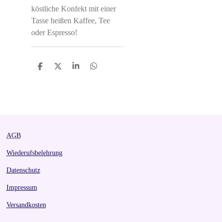
köstliche Konfekt mit einer
Tasse heißen Kaffee, Tee
oder Espresso!
S
S
S
S
h
h
h
h
a
a
a
a
r
r
r
r
e
e
e
e
AGB
Wiederufsbelehrung
Datenschutz
Impressum
Versandkosten