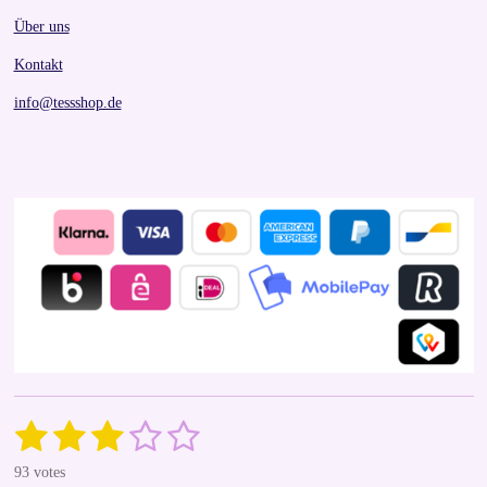
Über uns
Kontakt
info@tessshop.de
1
2
3
4
5
S
R
u
a
s
s
s
s
s
b
93 votes
t
m