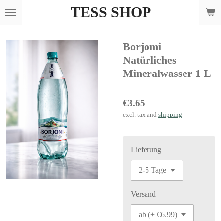
TESS SHOP
Skip
to
main
Borjomi
content
Natürliches
Mineralwasser 1 L
€3.65
excl. tax and
shipping
Lieferung
Versand