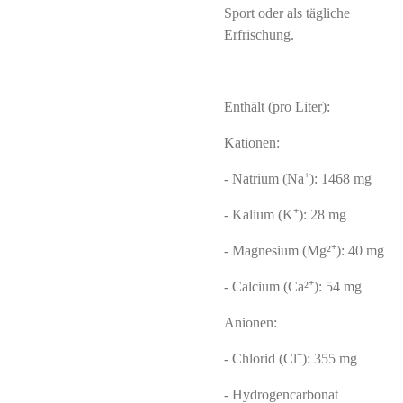
Sport oder als tägliche
Erfrischung.
Enthält (pro Liter):
Kationen:
- Natrium (Na⁺): 1468 mg
- Kalium (K⁺): 28 mg
- Magnesium (Mg²⁺): 40 mg
- Calcium (Ca²⁺): 54 mg
Anionen:
- Chlorid (Cl⁻): 355 mg
-
Hydrogencarbonat