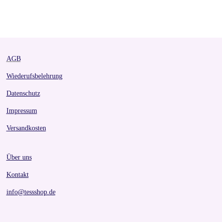
h
h
h
h
a
a
a
a
r
r
r
r
e
e
e
e
AGB
Wiederufsbelehrung
Datenschutz
Impressum
Versandkosten
Über uns
Kontakt
info@tessshop.de