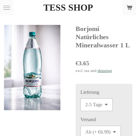
TESS SHOP
Skip
to
main
Borjomi
content
Natürliches
Mineralwasser 1 L
€3.65
excl. tax and
shipping
Lieferung
Versand