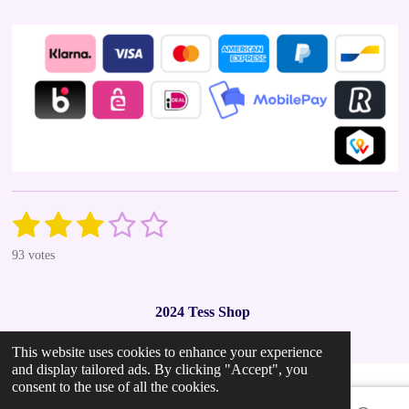
1
2
3
4
5
S
R
u
a
s
s
s
s
s
b
93 votes
t
m
t
t
t
t
t
i
i
t
n
a
a
a
a
a
r
2024 Tess Shop
g
a
r
r
r
r
r
t
:
i
This website uses cookies to enhance your experience
2
s
s
s
s
n
and display tailored ads. By clicking "Accept", you
.
g
consent to the use of all the cookies.
9