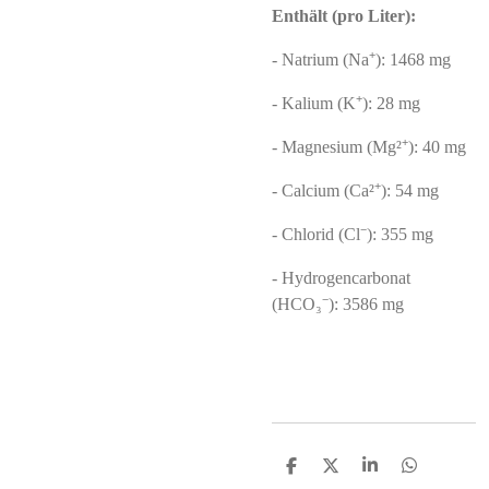
Enthält (pro Liter):
- Natrium (Na⁺): 1468 mg
- Kalium (K⁺): 28 mg
- Magnesium (Mg²⁺): 40 mg
- Calcium (Ca²⁺): 54 mg
- Chlorid (Cl⁻): 355 mg
- Hydrogencarbonat
(HCO₃⁻): 3586 mg
S
S
S
S