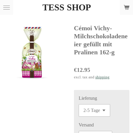
TESS SHOP
Skip
to
main
Cémoi Vichy-
content
Milchschokoladene
ier gefüllt mit
Pralinen 162-g
€12.95
excl. tax and
shipping
Lieferung
Versand