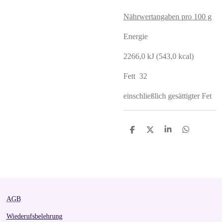
Nährwertangaben pro 100 g
Energie
2266,0 kJ (543,0 kcal)
Fett 32
einschließlich gesättigter Fet
S
S
S
S
h
h
h
h
a
a
a
a
r
r
r
r
e
e
e
e
AGB
Wiederufsbelehrung