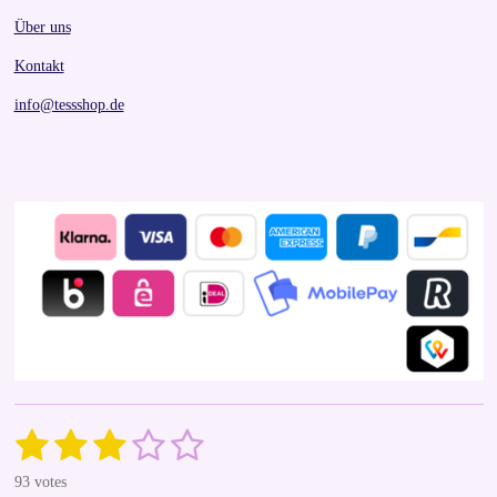
Über uns
Kontakt
info@tessshop.de
1
2
3
4
5
S
R
u
a
s
s
s
s
s
b
93 votes
t
m