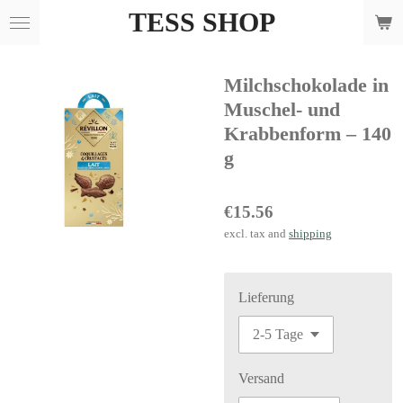
TESS SHOP
Skip
to
main
Milchschokolade in
content
Muschel- und
Krabbenform – 140
g
€15.56
excl. tax and
shipping
Lieferung
Versand