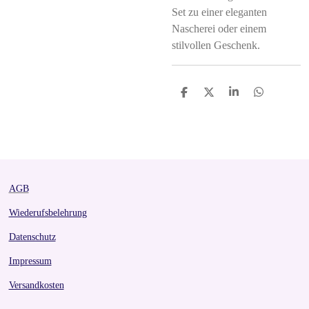
Set zu einer eleganten
Nascherei oder einem
stilvollen Geschenk.
S
S
S
S
h
h
h
h
a
a
a
a
r
r
r
r
e
e
e
e
AGB
Wiederufsbelehrung
Datenschutz
Impressum
Versandkosten