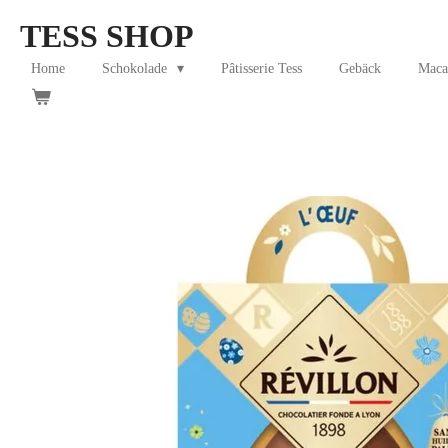
Skip
TESS SHOP
to
main
Home
Schokolade
Pâtisserie Tess
Gebäck
Maca
content