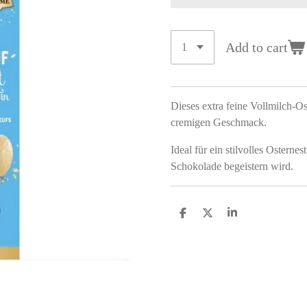
Add to cart
Dieses extra feine Vollmilch-Os
cremigen Geschmack.
Ideal für ein stilvolles Ostern
Schokolade begeistern wird.
S
S
S
h
h
h
a
a
a
r
r
r
e
e
e