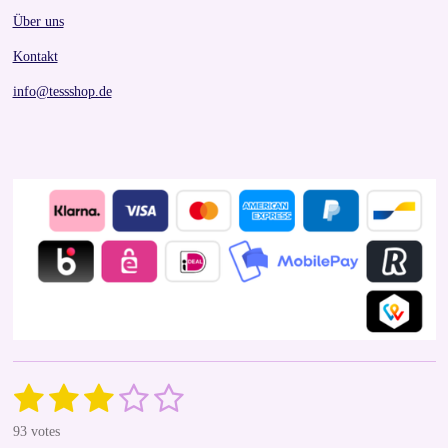
Über uns
Kontakt
info@tessshop.de
1
2
3
4
5
S
R
u
a
s
s
s
s
s
b
93 votes
t
m