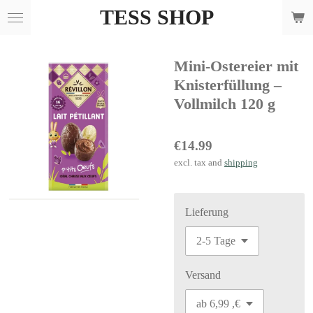
TESS SHOP
Skip
to
main
Mini-Ostereier mit
content
Knisterfüllung –
Vollmilch 120 g
€14.99
excl. tax and
shipping
Lieferung
Versand