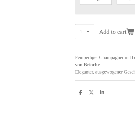
Add to cart
Feinperliger Champagner mit
f
von Brioche
.
Eleganter, ausgewogener Gesch
S
S
S
h
h
h
a
a
a
r
r
r
e
e
e