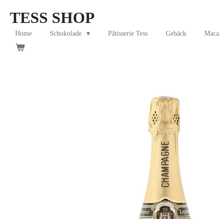
Skip
TESS SHOP
to
main
Home
Schokolade
Pâtisserie Tess
Gebäck
Maca
content