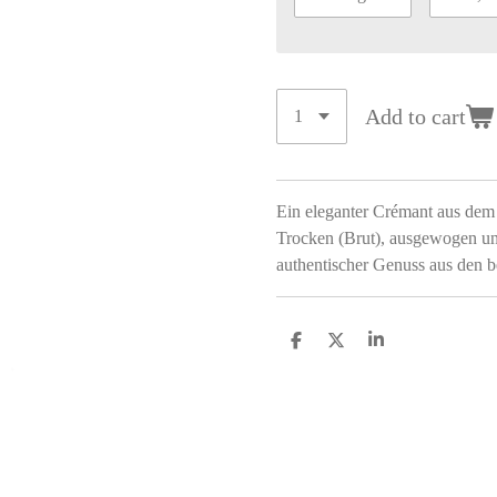
Add to cart
Ein eleganter Crémant aus dem 
Trocken (Brut), ausgewogen und 
authentischer Genuss aus den be
S
S
S
h
h
h
a
a
a
r
r
r
e
e
e