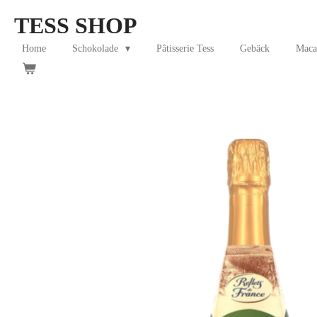
Skip
TESS SHOP
to
main
Home
Schokolade
Pâtisserie Tess
Gebäck
Maca
content