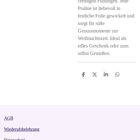
cremigen Füllungen. Jede
Praline ist liebevoll in
festliche Folie gewickelt und
sorgt für süße
Genussmomente zur
Weihnachtszeit. Ideal als
edles Geschenk oder zum
selbst Genießen.
S
S
S
S
h
h
h
h
a
a
a
a
r
r
r
r
e
e
e
e
AGB
Wiederufsbelehrung