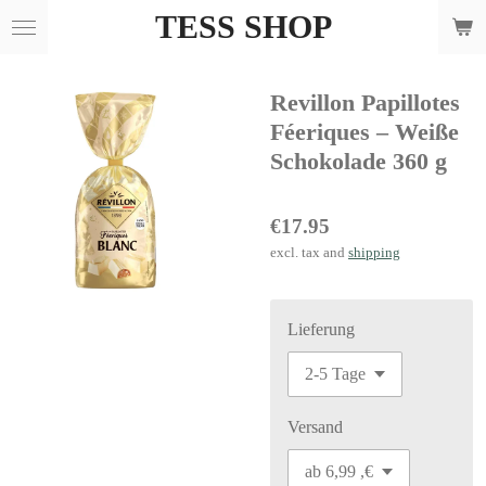
TESS SHOP
Skip
to
main
Revillon Papillotes
content
Féeriques – Weiße
Schokolade 360 g
€17.95
excl. tax and
shipping
Lieferung
Versand