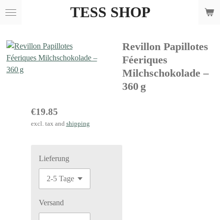
TESS SHOP
Skip
to
main
Revillon Papillotes
content
Féeriques
Milchschokolade –
360 g
€19.85
excl. tax and
shipping
Lieferung
Versand