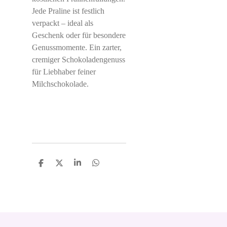
Jede Praline ist festlich
verpackt – ideal als
Geschenk oder für besondere
Genussmomente. Ein zarter,
cremiger Schokoladengenuss
für Liebhaber feiner
Milchschokolade.
S
S
S
S
h
h
h
h
a
a
a
a
r
r
r
r
e
e
e
e