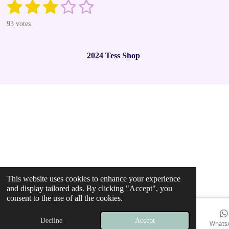
1
2
3
4
5
S
R
u
a
s
s
s
s
s
b
93 votes
t
m
t
t
t
t
t
i
i
t
n
a
a
a
a
a
r
2024 Tess Shop
g
a
r
r
r
r
r
t
:
i
2
s
s
s
s
n
.
g
9
7
8
4
9
4
6
2
This website uses cookies to enhance your experience
3
and display tailored ads. By clicking "Accept", you
6
consent to the use of all the cookies.
5
5
Decline
Accept
Email
Phone
Map
Instagram
Whats