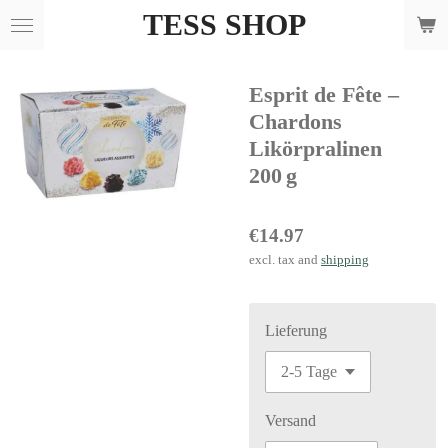
TESS SHOP
Skip
to
main
Esprit de Fête –
content
Chardons
Likörpralinen
200 g
€14.97
excl. tax and
shipping
Lieferung
Versand