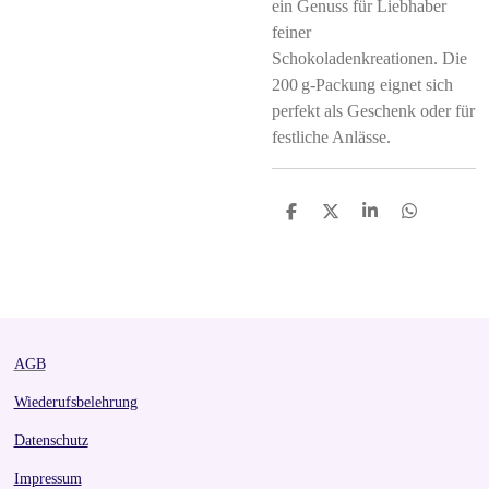
ein Genuss für Liebhaber
feiner
Schokoladenkreationen. Die
200 g-Packung eignet sich
perfekt als Geschenk oder für
festliche Anlässe.
S
S
S
S
h
h
h
h
a
a
a
a
r
r
r
r
e
e
e
e
AGB
Wiederufsbelehrung
Datenschutz
Impressum