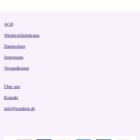
e
e
e
e
AGB
Wiederufsbelehrung
Datenschutz
Impressum
Versandkosten
Über uns
Kontakt
info@tessshop.de