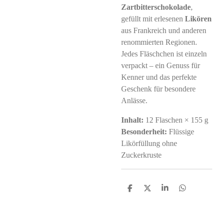
Zartbitterschokolade
,
gefüllt mit erlesenen
Likören
aus Frankreich und anderen
renommierten Regionen.
Jedes Fläschchen ist einzeln
verpackt – ein Genuss für
Kenner und das perfekte
Geschenk für besondere
Anlässe.
Inhalt:
12 Flaschen × 155 g
Besonderheit:
Flüssige
Likörfüllung ohne
Zuckerkruste
S
S
S
S
h
h
h
h
a
a
a
a
r
r
r
r